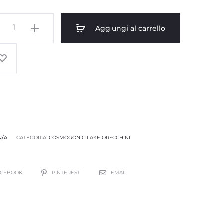
Aggiungi al carrello
N/A
CATEGORIA:
COSMOGONIC LAKE ORECCHINI
ACEBOOK
PINTEREST
EMAIL