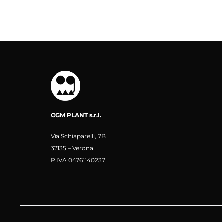
OGM PLANT s.r.l.
Via Schiaparelli, 7B
37135 – Verona
P.IVA 04761140237