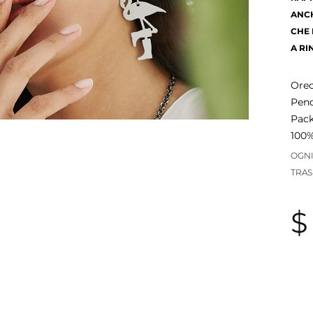
ANCH
CHE 
A RI
Orec
Pend
Pack
100%
OGNI
TRAS
$