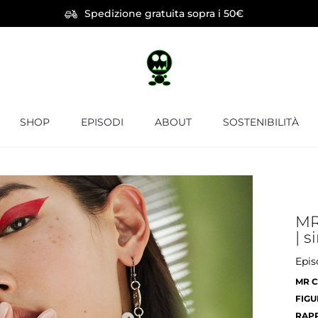
Spedizione gratuita sopra i 50€
SHOP
EPISODI
ABOUT
SOSTENIBILITÀ
MR
| 
Epis
MR C
FIGU
RAPP