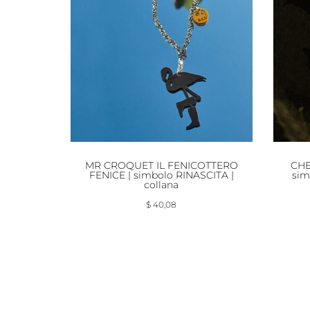
MR CROQUET IL FENICOTTERO
CHE
FENICE | simbolo RINASCITA |
sim
collana
$
40,08