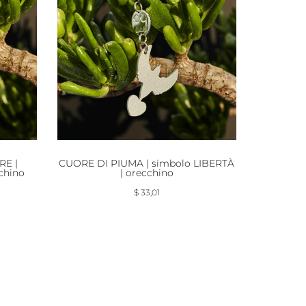
RE |
CUORE DI PIUMA | simbolo LIBERTÀ
chino
| orecchino
$
33,01