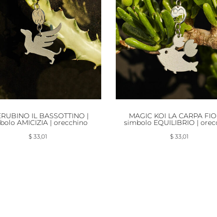
RUBINO IL BASSOTTINO |
MAGIC KOI LA CARPA FIO
bolo AMICIZIA | orecchino
simbolo EQUILIBRIO | orec
$
33,01
$
33,01