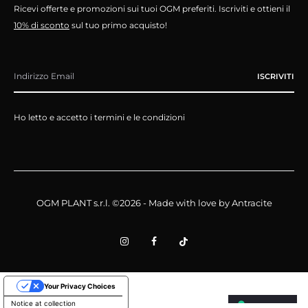
Ricevi offerte e promozioni sui tuoi OGM preferiti. Iscriviti e ottieni il
10% di sconto
sul tuo primo acquisto!
Ho letto e accetto i termini e le condizioni
OGM PLANT s.r.l. ©2026 - Made with love by
Antracite
I
F
T
n
a
i
s
c
k
t
e
t
a
b
o
Your Privacy Choices
g
o
k
r
o
Notice at collection