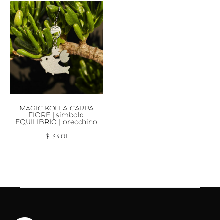
MAGIC KOI LA CARPA
FIORE | simbolo
EQUILIBRIO | orecchino
$
33,01