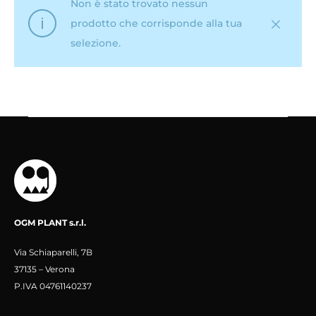
Non è stato trovato nessun
prodotto che corrisponde alla tua
selezione.
OGM PLANT s.r.l.
Via Schiaparelli, 7B
37135 – Verona
P.IVA 04761140237