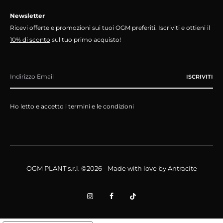
Newsletter
Ricevi offerte e promozioni sui tuoi OGM preferiti. Iscriviti e ottieni il
10% di sconto
sul tuo primo acquisto!
Ho letto e accetto i termini e le condizioni
OGM PLANT s.r.l. ©2026 - Made with love by
Antracite
I
F
T
n
a
i
s
c
k
t
e
t