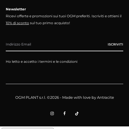
Newsletter
Ricevi offerte e promozioni sui tuoi OGM preferiti. Iscriviti e ottieni il
10% di sconto
sul tuo primo acquisto!
Ho letto e accetto i termini e le condizioni
OGM PLANT s.r.l. ©2026 - Made with love by
Antracite
I
F
T
n
a
i
s
c
k
t
e
t